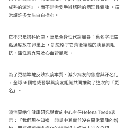
成熟的濾泡」，而不是需要手術切除的病理性囊腫 。這
常讓許多女生白白操心。
它不只是婦科問題，更是全身性代謝風暴：舊名字把焦
點過度放在卵巢上 ，卻忽略了它背後複雜的胰島素阻
抗、雄性素異常及心血管風險 。
為了更精準地反映疾病本質、減少病友的焦慮與汙名化
，全球56個權威醫學與病友組織共同推動了這次的「更
名」。
澳洲莫納什健康研究與實施中心主任Helena Teede表
示：「我們現在知道，卵巢中其實並沒有異常囊腫的增