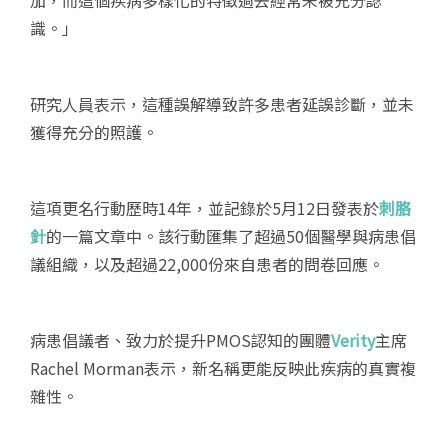
加，而這個疾病多樣化的特徵過去經常未被充分認
識。」
研究人員表示，這種誤解導致許多患者延誤診斷，並未
獲得充分的照護。
這項更名行動歷時14年，並記錄於5月12日發表於
刺胳
針
的一篇文章中。該行動匯集了超過50個醫學與病患倡
議組織，以及超過22,000份來自患者的問卷回應。
病患倡議者、致力於提升PMOS認知的團體
Verity
主席
Rachel Morman表示，新名稱更能反映此疾病的真實複
雜性。