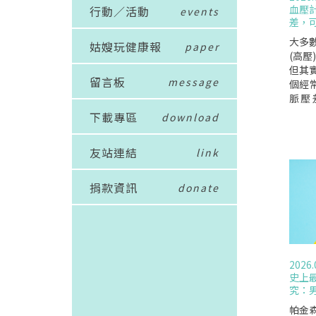
血壓
行動／活動
events
差，可
大多
姑嫂玩健康報
paper
(高壓
但其
留言板
message
個經
脈壓差(
研究
下載專區
download
管是
臟病
友站連結
link
關,
部健
差？
捐款資訊
donate
張壓,
g,則
Hg.
mmH
縮壓
2026.
入動
史上
則是
究：
維持
是,
帕金