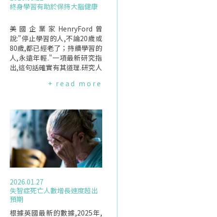
終身學習有助於保持大腦健康
美國企業家HenryFord曾
說:"停止學習的人,不論20歲或
80歲,都已經老了；持續學習的
人,永遠年輕."一項最新研究指
出,這句話確實有其道理.研究人
員在《神經病學》發表報告指
+ read more
出,終身持續追求學習的人,罹患
阿茲海默症的風險較低,大腦老
化速度也較慢.終身學習與大腦
老化風險降低研究發現,終身學
習程度最高者,相較於學習程度
最低者,阿茲海默症發病時間延
後5年.此外,他們出現輕度認知
障礙(失智症前兆)的時間也晚
了7年.整體而言,終身認知豐富
程度較高者,阿茲海默症風險降
2026.01.27
低38%,輕度認知障礙風險降低
失智症死亡人數增長速度超出
36%.研究主要作者、芝加哥Ru
預期
shUniversityMedicalCenter
精神醫學與行為科學助理教授A
根據英國最新的數據,2025年,