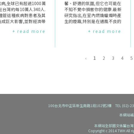
柔韌程度.為什麼脈壓差太
病,全球已有超過1000萬
茲海默症患者中,近三分之二為
馨、舒適的氛圍,但它也可能在
得注意？當動脈逐漸失去
在台灣約每10萬人340人.
女性.雖然女性壽命較長,但僅以
不知不覺中損害你的健康.最新
、變得僵硬時,心臟必須用
,儘管這種疾病對患者及其
壽命並不足以解釋這種差異,研
研究指出,在室內燃燒蠟燭時產
的力量將血液送出,導致收
造成巨大影響,並對經濟帶
究者正進一步探討生物、社會
生的煙霧,特別是在通風不良的
升,而舒張壓可能下降,兩
人負擔—每年至少達100
與生活型態等多重因素的交互
空間裡,可能會釋放出多種與癌
+ read more
+ read more
距因此擴大.這種"脈壓增
(約2200億台幣)—我們
作用,特別是那些可隨時間改變
症相關的化學物質.在英國,大約
已被證實是:冠心病、心臟
此疾病的表現方式與進展
的因子.在本研究中,Fitzhugh
有64%的家庭會經常點燃香氛
、中風,動脈粥樣硬化等疾
多未知.一項針對近11,0
與通訊作者、神經科學教授Jud
蠟燭.因此,專家開始再次提出警
重要風險因子.弗雷明漢心
名澳洲帕金森氏症患者的大
yPa,利用"健康與退休研究"(一
告,用於製造香味的合成香料,可
FraminghamHeartSt
究(全球最大的現行研究群
項具有全國代表性的美國中老
能會污染我們家中的室內空氣.
‹
1
2
3
4
5
)發現:脈壓差每增加10mm
,提供了關於症狀、風險因
年成年人隊列研究)的資料,分析
香氛蠟燭材料中的致癌風險部
冠心病風險就增加約23%.
以及這些因素如何在男性與
了超過17,000名中老年人的資
分專家也對石蠟(paraffinwax)
Clinic認為:超過60mmH
之間產生差異的重要見解.
料,並於評估13項已知且可調整
表示擔憂,它是大量生產蠟燭時
血管疾病風險升高,尤其是
重點整理.首先,什麼是帕
的失智風險因子,包括教育程
最常使用的材料.石蠟是石油精
年人身上.根據美國國家醫
氏症？帕金森氏症是一種
度、聽力損失、吸菸、飲酒、
煉過程的副產品,因此成本低廉,
館2023年的一份資料,脈
性疾病,在大腦中稱為"黑
肥胖、憂鬱、身體活動不足,以
且能很好地保留香味與顏色.有
過100毫米汞柱屬於高脈
ubstantianigra)的區域
及如高血壓與糖尿病等心血管
些製造商會將石蠟以"礦物蠟
脈壓差過高過低都不好.若
負責產生神經傳導物質多巴
代謝疾病.分析結果顯示明顯的
(mineralwax)"的名稱行銷,但
100台北市中正區新生南路1段102號2樓 TEL (02)-2392-91
低於收縮壓的25%,通常
細胞開始死亡,並伴隨多種
性別差異,女性較男性更常見的
實際上是同一種來自石油的材
本網站補
偏低.例如血壓為:100/80
腦部變化.它通常被視為一
風險因子包括:*憂鬱(女性約1
料.當石蠟蠟燭燃燒時,可能會釋
g脈壓差只有20mmHg,
動障礙.常見的運動症狀包
7%,男性約9%,女性高男性將
放少量揮發性有機化合物(VOC
本網站全部圖文係屬台灣
縮壓的20%.這可能意味
止性顫抖、動作遲緩(運動
近兩倍)*身體活動不足(女性4
s),例如苯、甲苯與甲醛.若濃度
Copyright c 2014 TWH All r