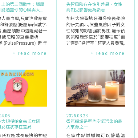
計上的第三個數字：脈壓
失智風險存在性別差異，女性
能透露你的心臟與大...
認知受影響更為顯著
數人量血壓,只關注收縮壓
加州大學聖地牙哥分校醫學院
)和舒張壓(低壓)兩個數字.
的研究顯示,某些風險因子對女
實,血壓讀數中還隱藏著一
性認知的影響強於男性,顯示預
常被忽略的重要指標——
防策略應聚焦於"影響程度"而
PulsePressure).近年
非僅是"盛行率".研究人員發現,
顯示,脈壓差不僅能反映血
女性不僅承受較高可調整的失
+ read more
+ read more
否老化、僵硬,還可能與心
智因子風險,其認知功能似乎也
、中風,甚至失智症風險有
對這些因子的影響更為敏感.該
因此被視為觀察心血管與腦
研究第一作者、神經科學助理
康的一扇窗口.什麼是脈壓
教授MeganFitzhugh表示:"我
脈壓差是指:收縮壓減去舒
們不僅觀察哪些風險因子較常
例如血壓為120/80mmH
見,也發現某些因子對女性認知
脈壓差為:120-80=40mm
的影響比例明顯更大.這意味著
一般成人的脈壓差約在40
預防策略若能同時考量風險因
g左右,屬於正常範圍.收
子的盛行率與其對女性認知的
代表心臟收縮、將血液打
影響強度,將更有效."風險因子
04.06
2026.03.23
脈時產生的壓力；舒張壓
盛行率的性別差異失智症(包括
最大規模帕金森氏症研
香氛蠟燭是室內空氣污染的最
心臟兩次跳動之間,動脈內
阿茲海默症)在女性中的發生率
男女症狀存在差異
大來源之一
的壓力.與血壓本身不同的
高於男性,這一差異已引起越來
脈壓差更能反映血管壁的彈
森氏症是成長最快的神經
越多科學關注.在約700萬名阿
在家中點燃蠟燭可以營造溫