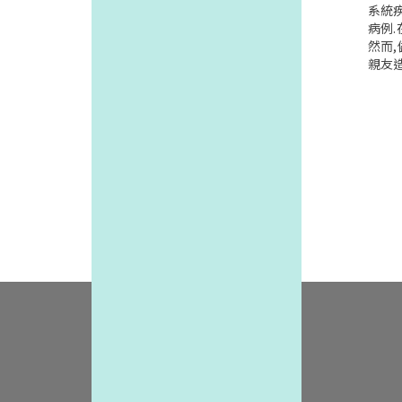
性與
系統疾
大值
病例.
彈性
然而
更大
親友
縮壓上
來驚
者差
億澳元
寬"
對於
衰竭
仍有許
病的
00
臟研究(
型研
udy
體)
Hg,
素,
Mayo
女性
g,心
以下是
在老
金森
學圖書
進行
壓超
質"(s
壓差.
中,
脈壓差
胺的
被視為
其他
mmH
種運
僅占收
括靜