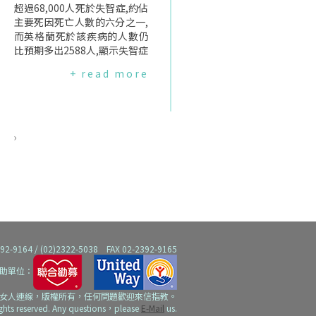
ndreaZammit表示:"我們的研
超過68,000人死於失智症,約佔
究檢視了從童年到晚年的認知
主要死因死亡人數的六分之一,
豐富程度,重點關注在那些能刺
而英格蘭死於該疾病的人數仍
激大腦的活動與資源."研究結
比預期多出2588人,顯示失智症
果顯示,晚年認知健康與終生接
的致死速度比預期更快.英國國
+ read more
觸智力刺激環境的程度密切相
家統計局收集的官方數據顯示,
關.研究設計與數據結果這項新
2014年英格蘭和威爾斯登記的
研究追蹤了超過1,900名平均年
整體主要死因為心臟病,約66,0
齡80歲且研究開始時未罹患失
00人死亡,而失智症(包括最常
智症的人,追蹤時間約8年.參與
見的阿茲海默症)當年造成的死
›
者填寫問卷,回顧不同人生階段
亡人數略低於6萬人.到2015年,
的腦力與學習經驗:*18歲前的
情況發生了逆轉.在英格蘭和威
早期豐富刺激:包括是否聽人朗
爾斯的死亡病例中,失智症死亡
讀、是否閱讀書籍；家中是否
案例,超過了心臟病導致死亡.此
有報紙與地圖集；以及是否學
後10年來,失智症一直取代心臟
習外語超過5年.*中年期的豐富
病成為英國頭號殺手,只有2020
刺激:包括40歲時的收入水準；
年和2021年的Covid疫情例外.
家庭資源如雜誌訂閱或圖書館
英國國家醫療服務體系(NHS)
64 / (02)2322-5038 FAX 02-2392-9165
借書證；以及參觀博物館或圖
英格蘭分部的發言人表示,病例
助單位：
書館的頻率.*晚年期的豐富刺激
增加是由於診斷技術的進步,使
(平均80歲開始):包括閱讀、寫
得更多患者被發現.2024台灣:
女人連線，版權所有，任何問題歡迎來信指教。
作、玩遊戲以及退休後的總收
女性"失智"與"衰老"首度進入
ights reserved. Any questions，please
E-Mail
us.