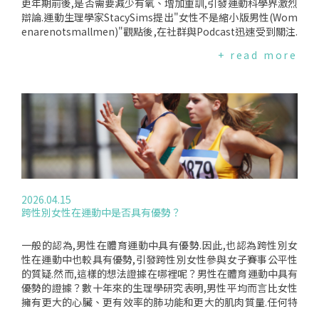
肌肉和肌腱受傷的風險.為了彌補這種自然的彈性下降,訓練重點
更年期前後,是否需要減少有氧、增加重訓,引發運動科學界激烈
已經轉向提高運動員的靈活性和應對身體壓力的能力.對於足球
辯論.運動生理學家StacySims提出"女性不是縮小版男性(Wom
員來說,教練可能會針對一些容易受傷的肌肉群進行訓練,例如膕
enarenotsmallmen)"觀點後,在社群與Podcast迅速受到關注.
繩肌或內收肌.避免可能改變職業生涯的傷害顯然是影響運動員
她主張,女性因肌肉結構、代謝與荷爾蒙變化不同,40歲後應優先
+ read more
職業生涯長度的另一個重要因素.就足球而言,每個位置對身體的
進行重訓與"極化式有氧(polarisedcardio)".所謂極化式有氧,指
壓力都不盡相同.守門員為了阻止對手進球,可能需要多次高高躍
的是高強度衝刺間歇訓練或低強度步行,中等強度有氧則應減少.
起,因此更容易摔倒在地；而其他球員每場比賽都要跑動數英里,
她認為,更年期前期荷爾蒙波動會影響肌肉與骨骼健康,若持續大
更容易遭受下肢傷病的困擾.此外,運動員的個人比賽風格及其對
量進行傳統有氧運動,可能增加"瘦胖子(skinnyfat)"風險,即肌
抗強度也會影響訓練內容.所有這些因素都會影響運動員的力量
肉量不足、脂肪滲入肌肉組織,同時骨質變脆弱.研究中的性別落
和恢復訓練策略.高級運動臨床專家BrianDeVeaux表示"你的力
差支持女性專屬運動建議者指出,目前運動科學研究確實存在明
量是你的基礎,它有助於增強對傷病的抵抗力".他指出,男性隨著
顯性別缺口.2023年《英國醫學雜誌》社論指出,女性在運動研
年齡增長會逐漸失去小腿的力量和爆發力,因此教練會根據需要
究中代表性不足,在運動表現、心血管健康、肌肉骨骼健康、產
著重增強小腿肌肉.他們還會幫助運動員提高應對生理和心理壓
後生理與哺乳研究等領域,都存在明顯知識缺口.一項研究則發
力的基礎能力,以及提升其運動項目所需的特定技能,例如短跑或
現,運動心理學研究過度聚焦男性；另有論文指出,僅6%至9%的
2026.04.15
柔軟度.這個訓練週期貫穿全年,預留了充足的時間來實現長期目
知名運動科學研究專門針對女性運動員.這樣的研究落差,也促成
跨性別女性在運動中是否具有優勢？
標,並幫助運動員制定符合其職業生涯的生活方式.此外,精英運
近年大量女性專屬健身觀念興起,例如"週期同步訓練(cycle-syn
動員都能夠獲得最好的治療、訓練和營養.他們背後有一套完善
cing)",主張女性應依月經週期調整運動內容,例如排卵期進行高
的體系,致力於他們的健康和最佳競技狀態,大多數精英運動員在
強度訓練、經期則採較溫和伸展運動.不過,目前相關科學證據仍
一般的認為,男性在體育運動中具有優勢.因此,也認為跨性別女
整個職業生涯中都非常重視健康和體能.Rifat指出,大多數高水
有限.目前多數健身建議都是根據男性數據直接套用至女性,是否
性在運動中也較具有優勢,引發跨性別女性參與女子賽事公平性
平運動員"都擁有非常精準的個性化營養補充策略,這不僅能提
應強調男女性的生理差異,專家看法不一.女性健身教練Elizabet
的質疑.然而,這樣的想法證據在哪裡呢？男性在體育運動中具有
升他們的運動表現,還能促進他們的恢復並最大限度地減少發
hDavies則指出,社群媒體上充斥大量"女性某年齡必須如何訓
優勢的證據？數十年來的生理學研究表明,男性平均而言比女性
炎."但技術也至關重要,畢竟,像梅西和C羅這樣的球員之所以被
練"的說法,但許多缺乏足夠證據支持,過於複雜的規則反而可能
擁有更大的心臟、更有效率的肺功能和更大的肌肉質量.任何特
認為是史上最佳(GOAT),並非僅僅因為他們職業生涯較長.Rifat
增加女性運動門檻.證據到底怎麼說？目前官方運動建議並未區
徵都存在分佈廣泛且相互重疊的情況—例如,有身材高挑的女性,