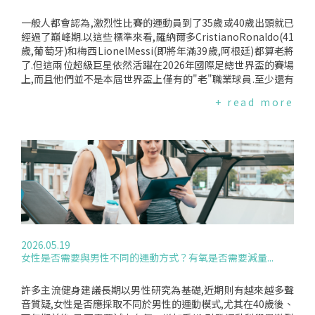
一般人都會認為,激烈性比賽的運動員到了35歲或40歲出頭就已
經過了巔峰期.以這些標準來看,羅納爾多CristianoRonaldo(41
歲,葡萄牙)和梅西LionelMessi(即將年滿39歲,阿根廷)都算老將
了.但這兩位超級巨星依然活躍在2026年國際足總世界盃的賽場
上,而且他們並不是本屆世界盃上僅有的"老"職業球員.至少還有
七名球員年齡在40歲以上.他們是門將:綽號"沃津哈"的迪亞斯(J
+ read more
osimarJoseEvoraDias40歲,佛得角)；奧喬亞(GuillermoOch
oa,40歲,墨西哥)；諾伊爾(ManuelNeuer,40歲,德國)；慕斯勒
拉(FernandoMuslera,40歲,烏拉圭)；以及戈登(CraigGordon,
43歲,蘇格蘭).其他位置的球員還有莫德里奇(LukaModrić,40歲,
克羅埃西亞)和哲科(EdinDžeko,40歲,波斯尼亞).在其他職業聯
賽中,例如日本聯賽,也有不少40歲以上的球員.和烏克蘭有些球
員快60歲了.克利夫蘭診所運動醫學主任SamiRifat醫學博士表
示,訓練和恢復技術的進步是職業運動員能夠將競技狀態延續到
中年的主要因素.Rifat博士也曾與英格蘭足球超級聯賽合作.而
且,這種趨勢並非足球場所獨有.他指出,"我們看到運動員的年齡
2026.05.19
越來越大,但他們的成功持續時間也越來越長,訓練方法和策略只
女性是否需要與男性不同的運動方式？有氧是否需要減量...
會越來越好,20年後,運動員的處境會比現在更好."依球賽位置、
年紀的個人化訓練Rifat表示,在肌力訓練方面,專家們已經改進
了訓練計畫以提高肌肉彈性.對於年齡較大的運動員,訓練重點在
許多主流健身建議長期以男性研究為基礎,近期則有越來越多聲
於提升組織韌性,因為隨著年齡增長,組織會變得僵硬,從而增加
音質疑,女性是否應採取不同於男性的運動模式,尤其在40歲後、