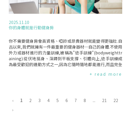
在著巨大的生理差異.例如,雄激素的差異已經引發了關於禁止高
過肌鈣蛋白濃度來協助診斷心肌梗塞.因此,賽後看到這個指標上
雄激素血症女性參賽以及強制規定激素指數標準的呼聲.這有點
升,確實令人擔心,甚至很難判斷是否為醫療緊急狀況.肌鈣蛋白
荒謬—難道我們要禁止身材特別高挑的女性打籃球嗎？參與體
數值造成誤導然而,判讀數據必須考量具體狀況.在醫院裡,肌鈣
育運動對身心健康和社交關係都很重要.有時,它甚至能拯救跨性
蛋白升高必須搭配症狀、心電圖與影像檢查一起評估.研究顯示.
2025.11.10
別女性的生命.因此,討論其他方案—例如與奧運會同期舉行的公
長時間耐力運動後的跑者,即使沒有動脈阻塞、心肌梗塞或永久
你的身體就是行動健身房
開比賽,或者基於性別以外的因素的分類—仍然至關重要.但或許
性心臟損傷的跡象,肌鈣蛋白仍可能上升.肌鈣蛋白的上升反映的
我們不得不承認,體育運動中的競爭環境永遠不可能真正公平.精
多半是心肌細胞的暫時性壓力,而非永久損傷.在馬拉松過程中,
英運動員在許多身體和生理指標上可能都遠遠超過常人.這對我
心臟的右側特別容易受到影響.右心室負責將血液送往肺部,而在
你不需要健身房會員資格、啞鈴或昂貴器材就能變得更強壯.自
們其他人公平嗎？編譯來源:TheConversation(2026.04.02)
長時間運動下,肺部的血流壓力會明顯上升.多項研究指出,長跑
古以來,我們就擁有一件最重要的健身器材─自己的身體.不使用
結束後,右心室會暫時性擴大、效率下降,但之後會恢復正常.這
外力或器材進行的力量訓練,被稱為"徒手訓練"(bodyweighttr
項最新研究所帶來的關鍵資訊是,這些反覆出現的短期壓力,並不
aining).從伏地挺身、深蹲到平板支撐、引體向上,徒手訓練成
必然會在多數業餘跑者身上造成長期傷害.即使持續跑馬拉松長
為最受歡迎的運動方式之一,因為它隨時隨地都能進行,而且完全
達十年,他們的心臟結構與收縮功能仍維持在正常範圍內.馬拉松
免費.那麼,它是什麼？為什麼有效？又該如何開始？什麼是徒手
+ read more
可能會暴露潛藏的心臟疾病這並不表示耐力跑步完全沒有風險.
訓練？徒手訓練指的是利用自己身體的重量作為阻力,而非外部
馬拉松可能會暴露潛藏的心臟疾病,特別是冠狀動脈疾病.英國媒
的重量,如槓鈴或啞鈴.常見的動作包括伏地挺身、深蹲、弓箭步
體近期曾報導一個悲劇案例:一名42歲跑者曾出現胸痛,起初被安
與仰臥起坐.但徒手訓練也可以包含靜態動作,例如平板支撐或瑜
撫為無大礙,最終卻死於心肌梗塞.在這個案例中,問題並非運動
伽姿勢,這些動作可在不移動身體的情況下挑戰肌肉.徒手訓練可
引起的肌鈣蛋白上升,而是未被辨識出的潛在冠狀動脈疾病.這個
應用於任何肌群,通常可依動作類型或身體部位分類:*上半身:伏
‹
1
2
3
4
5
6
7
8
...
21
22
區別非常重要.運動期間或運動後出現胸痛、呼吸困難或昏倒,不
地挺身、引體向上、倒立*下半身:深蹲、弓箭步、登階、臀橋*
›
能僅因當事人"很健康、常運動"就忽略.對於有症狀的人而言,肌
核心:仰臥起坐、平板支撐、登山者式*全身:波比跳、熊爬、跳
鈣蛋白升高通常代表的是與健康跑者賽後那種良性上升截然不
躍深蹲徒手訓練也能搭配器材進行,例如"街頭健身"(calistheni
同的病理過程.馬拉松賽事中的死亡事件其實非常罕見.大型研究
cs)就是利用戶外健身器材,如單槓等的徒手訓練形式.主要的訓
顯示,大約每10萬名跑者中才會發生1例死亡,而且隨著賽事醫療
練形式徒手訓練的類型包括:*街頭健身(CALISTHENICS):通常為