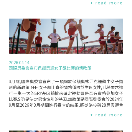
+ read more
指出,隨著經驗的積累,他們會學會更聰明地踢球,這有助於他們
分男女.英國政府建議,19至64歲成人每週應進行150分鐘中等強
也有身材矮小的男性.然而,平均而言,男性比女性體型更大、力
最大限度地減少不必要的疲勞和傷害.DeVeaux說,生活方式和恢
度運動(如快走),或75分鐘高強度運動(如跑步),並至少進行兩次
量更強,這一點毋庸置疑.最新證據表明,這些差異只是冰山一角.
復至關重要,它們確實會影響運動表現,充足的睡眠和休息也不容
肌力訓練.重訓屬於肌力訓練,但瑜伽、皮拉提斯、園藝、搬運重
我們兩萬多個基因中,幾乎全部不在Y染色體上,而且兩性共有.但
小覷.運動員注重保養,生活方式健康,堅持規律的訓練,為運動做
物與照顧孩子等活動,同樣也能達到肌力訓練效果.專家指出,在
2017年的一項研究表明,我們兩萬多個基因中近三分之一在男性
好身體準備,此外還擁有豐富的技術和經驗.當這些條件具備時,
多數人運動量仍不足的情況下,過度糾結"最佳訓練方式"可能並
和女性體內的表現方式不同.這種差異不僅體現在生殖組織中,也
就算年長了,還是可以有偉大的成就."編譯來源:ＭedpageＴoda
非首要問題.對已有規律運動習慣者,目前普遍建議仍以"漸進超
體現在心臟、肺、大腦─幾乎所有器官.猴子身上也存在著同樣
y(2026.06.17)
負荷(progressiveoverload)"為核心,也就是逐步增加訓練強
的性別差異,而且在出生前就已經顯現出來.在三種肌肉細胞中,
度、頻率、時間或訓練量.對於"40歲後應減少中等強度有氧"的
有2100個基因在男性和女性中發揮不同的作用.因此,性別差異
說法,部分專家則持保留態度.Beversdorf表示,中等強度有氧擁
遠比我們之前所認識到的要深刻得多.傳統上,這些差異被歸因於
有相當穩定且大量的健康證據支持.2022年一項追蹤超過10萬名
雄性激素對發育各個階段(從胚胎期到童年期,尤其是青春期)的
2026.04.14
成年人、長達30年的大型研究發現,高程度中等身體活動者,死於
強大影響.但對基因改造性染色體的小鼠進行的實驗表明,生理學
國際奧委會宣布保護奧運女子組比賽的新政策
心血管疾病的風險最高可降低38%.至於重訓部分,Davies指出,
的許多基本方面(如脂肪和能量代謝)與SRY或激素無關,而是與X
大重量訓練確實能有效增加力量與肌肉量,但研究同樣顯示,即使
染色體的數量有關.Y染色體帶來的持續健康益處可以從男性隨著
使用較輕重量,只要訓練接近力竭,也能達到增肌與增強力量效
年齡增長在某些細胞中失去Y染色體所帶來的負面影響中看出.因
3月底,國際奧委會宣布了一項關於保護奧林匹克運動中女子類
果.40歲以上女性真的需要特殊訊息嗎？支持女性專屬運動建議
此,男女在各個組織的功能上都存在著很大的差異,而這並非完全
別的新政策:任何女子組比賽的資格僅限於生理女性,此將要求進
者認為,由於女性長期在研究中被忽視,官方建議本就可能尚未反
是由荷爾蒙造成的.跨性別者在運動中具有優勢的證據？這一點
行一生一次的SRY基因篩檢來確定運動員是否有資格參加女子
映完整女性需求.Sims表示,她的建議來自針對老化與性別差異
遠不明確.從男性轉變為女性需要進行荷爾蒙替代療法.這意味著
比賽.SRY是決定男性性別的基因.該政策是國際奧委會於2024年
的隨機對照試驗,目的是幫助女性在年齡增長後維持肌肉、骨骼
抑制雄性激素並服用雌激素,雌激素在女性體內活性更高.這會顯
9月至2026年3月期間進行審查的結果,將從洛杉磯28屆奧運會
與心理健康,而非盲目套用男性數據.不過,反對者則認為,即使女
著改變身體.服用雌激素的跨性別女性會發展出乳房,體脂肪會增
開始實施,不具追溯力.但這項新規則引發了許多問題—為什
+ read more
性生理存在差異,也不代表所有40歲以上女性都需要同一套運動
加,肌肉量會減少.她的睪丸也會萎縮.跨性別女孩在進入男性青春
麼"女性"要這樣定義,是否有證據表明跨性別女性具有優勢,以及
處方.Davies提出"自我調節(autoregulation)"概念,主張應依個
期之前也可以服用青春期阻斷劑.這些藥物可以阻止身體產生大
體育運動中是否有可能實現"公平競爭".什麼是SRY基因檢測在
人身體狀況、睡眠、疲勞程度與生活壓力調整訓練內容,而非強
量雄性激素,從而避免不可逆的生理變化.因此,跨性別女性運動
人類和其他哺乳動物中,SRY基因決定早期胚胎的性別.此基因啟