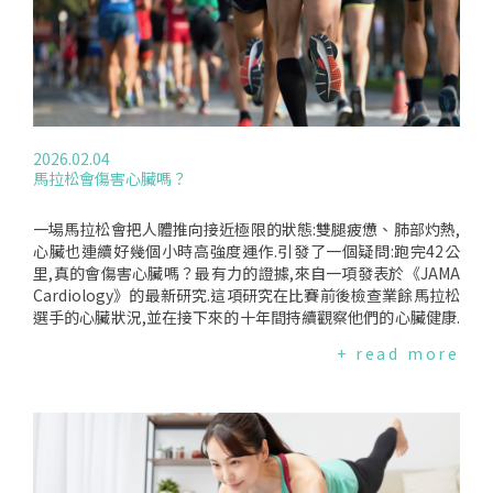
調固定模式.專家也指出,近年強調女性重訓的重要性,某種程度
員是否比順性別女性運動員具有身體優勢的問題,歸根結底在於
動睪丸的發育及其雄性激素(睪固酮及其衍生物)的產生,從而驅
上與過去社會文化長期將"瘦"視為女性理想身材有關.過去女性
了解青春期之前和期間器官生長和功能方面發生的不可逆轉的
動男性發育.SRY基因位於Y染色體上.男性有一條X染色體和一條
經常被告知,重量訓練會讓身體"過於壯碩",導致許多人長期忽略
性別差異,以及任何可能影響相關組織功能的持續性非荷爾蒙差
Y染色體,而女性有兩條X染色體.幾十年來,性別鑑定方法從解剖
肌力訓練的重要性.因此,近年女性健身觀念逐漸從"減重與變
異.這方面的證據相互矛盾,而且會因變性時間和方式的不同而有
學檢查發展到使用顯微鏡檢測女性的第二條X染色體或男性的Y
瘦",轉向"增加力量與功能性",也讓越來越多女性開始接觸重訓.
所差異.一些研究表明,在各項體能指標上存在顯著差異,而另一
染色體.但檢測速度緩慢,而且常誤診患有性染色體變異的運動員.
不過,多位專家仍強調,目前並無足夠證據支持女性40歲後應全面
些研究則沒有發現這種差異.一般認為,跨性別女性平均而言四肢
因此,人們研發出了一種可以直接檢測SRY基因的測試方法.國際
放棄跑步、瑜伽或中等強度有氧運動.與其追求複雜且高度限制
較長、握力較強、肌肉量較大.但兩年後,她們的心肺功能與順性
奧委會將採用這種測試方法.但要確定"男性"或"女性"並不像你
2026.02.04
性的規則,更重要的仍是找到可長期持續、符合個人目標與生活
別女性相似.我們沒有關於跨性別女性運動員基因活性的數據,因
想像的那麼簡單.SRY基因會活化一個由數十個基因組成的網絡,
馬拉松會傷害心臟嗎？
型態的運動方式.編譯來源:TheGuardian(2026.05.07)、British
此有些問題我們無法回答.她們肌肉細胞中的2100個基因是否會
這些基因會促進睪丸發育或抑制卵巢形成.這些基因中任何一個
MedicalJournal(2023.05.09)
恢復到女性的活性模式？Y染色體上的其他基因是否會保護她們
的變異都可能導致產生攜帶SRY基因的女孩或不攜帶SRY基因的
的心臟和腎臟功能？缺少第二個X染色體是否會改善她們的脂肪
男孩.事實上,共同發現SRY基因的科學家曾警告說,這種測試會誤
一場馬拉松會把人體推向接近極限的狀態:雙腿疲憊、肺部灼熱,
和能量代謝？公平競爭的環境在哪裡？那麼,國際奧委會對跨性
診有變異性基因和染色體的運動員.例如,有些女性的SRY基因處
心臟也連續好幾個小時高強度運作.引發了一個疑問:跑完42公
別運動員的禁令該何去何從？我們需要更多數據嗎？我們需要
於非活性狀態,無法誘導睪丸發育.另一些女性則擁有典型的SRY
里,真的會傷害心臟嗎？最有力的證據,來自一項發表於《JAMA
改變我們的想法嗎？我們預期更多的數據會證實,經歷過男性青
基因,睪丸也能產生雄性激素,但她們體內活化雄性激素的分子處
Cardiology》的最新研究.這項研究在比賽前後檢查業餘馬拉松
春期的跨性別女性,平均而言,在器官大小和功能方面確實具有一
於非活性狀態,因此她們的身體無法利用雄性激素.SRY基因檢測
選手的心臟狀況,並在接下來的十年間持續觀察他們的心臟健康.
些優勢,這些優勢無法透過荷爾蒙療法逆轉,或與荷爾蒙無關.即
會將這些女性誤診為生理男性,因此禁止她們入境.同樣,有些男
研究發現,雖然在比賽結束後,負責將血液送往肺部的右心室會在
+ read more
使變性發生在青春期之前,早期胚胎中出現的非荷爾蒙效應也可
性擁有兩條X染色體,但缺乏SRY基因,卻攜帶其他能彌補SRY缺陷
短期內出現收縮能力下降的情況,但通常在幾天內就能恢復.更重
能表現為更細微的表現差異.這些差異或許很小,但順性別女性可
的變異基因.根據SRY基因檢測結果,他們將被允許參加奧運女子
要的是,在長達十年的追蹤期間,研究並未發現這些跑者的心臟功
能會認為,在精英運動項目中,這些差異意義重大,因為參賽者只
項目的比賽.國際奧委會的測試必須考慮到這些差異.編譯來源:T
能出現任何長期損害.過去曾對長距離運動傷害心臟的疑慮多半
需比其他人快0.01秒就能贏得獎牌.與許多試圖規範人類行為的
heConversation(2026.04.02)、IOC(2026.03.26)
來自耐力運動後的血液檢查結果.許多跑者在完成馬拉松後,血液
嘗試一樣,這項禁令也因人類行為的差異性而失敗.更複雜的是,
中一種名為"肌鈣蛋白(troponin)"的物質會上升.當心肌細胞承
即使是順性別運動員,在那些決定他們運動表現的特質方面,也存
受壓力時,肌鈣蛋白就會被釋放到血液中.在臨床上,醫師通常透