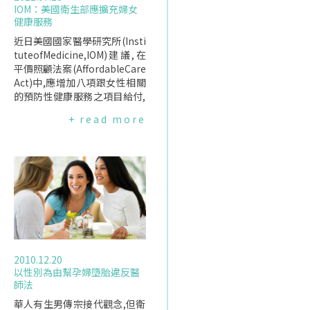
IOM：美國衛生部應擴充婦女
健康服務
近日美國國家醫學研究所(Insti
tuteofMedicine,IOM)建議,在
平價照顧法案(AffordableCare
Act)中,應增加八項跟女性相關
的預防性健康服務之項目給付,
以確保婦女健康福祉.該建議主
+ read more
要受美國衛生部(HHS)所委託
提出,若HHS通過IOM之建議,往
後這些項目費用將由保險給付.
這些建議項目中包括有女性糖
尿病篩檢、30歲以上女性HPV
DNA檢測、母乳哺育之器具與
諮詢、HIV諮詢與篩檢、避孕方
法與非預期懷孕諮商、家暴篩
檢諮商與預防、以及每年預防
性健康照顧門診.它們都是依據
2010.12.20
現今的照護指引,以及在評估這
以性別為由幫孕婦墮胎違反醫
些預防性健康服務的效益證據
師法
後,所列舉出來的.IOM認為30歲
以上女性如同時做HPVDNA檢
華人有生男傳宗接代觀念,但衛