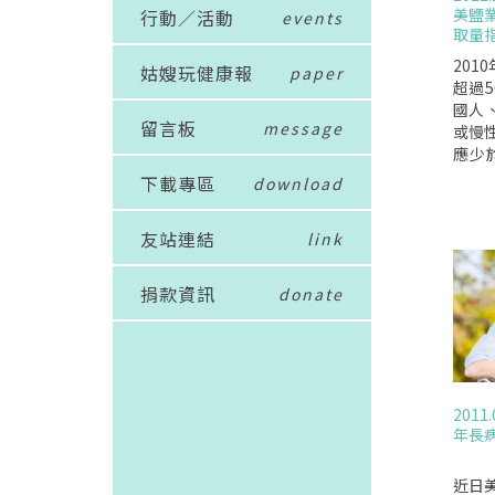
美鹽
行動／活動
events
取量
201
姑嫂玩健康報
paper
超過
國人
留言板
message
或慢
應少於
已近
下載專區
download
業協會(
則針
友站連結
link
出抗議
少,恐
今年初
捐款資訊
donate
對這
每人每
克的
鹽將
罹病
2011.
過50
年長
增長
鈉攝
此外
近日