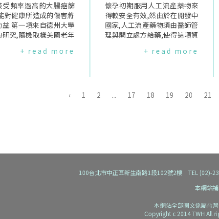
億的健康照護支出.然美國
接受頻率過高的大腸癌篩
明顯過低.乳房填充物手術後可
懷孕初期服用人工流產藥物來
協會認為,飲食指引建議應
可能對健康所造成的傷害將
能出現有莢膜攣縮的併發症問
得較安全有效,然由於在開發中
於科學與醫療知識,不該只
助益.第一項來自德州大學
題,且通常十年內須再次進行程
國家,人工流產藥物須由醫師管
那些貶抑鹽的價值之研究,
的研究,隨機取樣美國老年
度不一的開刀手術,FDA認為,建
理與開立處方給藥,使得這項資
略降低鈉攝取量可能帶來
療制度(Medicare)資料
立非針對特定公司的國家資料
源的使用程度仍低.每年有近22
+ read more
+ read more
面影響,包括早產、產生胰
071筆,曾在2001-2003年
追蹤系統,可更易蒐集有關果凍
0萬的開發中國家女性,進行不
抵抗、以及年老易跌倒等
腸鏡檢查(colonscopy)
矽膠填充物破裂滲漏的比例、
安全的人工流產方式,估計有4.7
增加,同時也沒有考慮到鹽
為陰性的紀錄.發現雖官方
以及填充物壽命長度的資料,以
萬女性因此喪命.近日一項瑞士
調節血壓、口渴與尿液產
病患接受該項檢查的週期
瞭解其安全性.此外,在此系統
的試驗研究則發現,其實助產士
扮演的重要角色.美國鹽業
10年一次,但卻有46.2%
內,往後也可納入補償機制,或其
與護士等醫療協助人員,可以像
‹
1
2
...
17
18
19
20
21
也強調,他們並非反對降低
年之內重複進行檢查.且年
他能吸引醫師與病患加入追蹤
醫生一樣,於孕婦懷孕初期提供
,而是認為以降低鹽份攝取
80歲以上、檢查為陰性結
研究的誘因,已確保長期性追蹤
安全且有效的人工流產藥物.該
主要策略是危險的,民眾在
病患中,七年內進行重複檢
資料的維持與取得.FDA也表示,
研究在2009年4月到2010年3
鹽份攝取的同時,事實上可
例高達32.9%,但他們卻
乳房核磁共振攝影檢查(MRI)是
月之間,於尼泊爾五個鄉村地區
由吸收了更多熱量來滿足
可能是死於非大腸癌的其
最快能找出填充物是否破裂的
的醫院裡,指定中階層的健康照
對鹽份的需求,導致整體鈉
因.另一北加州大學研究團
方法,因此建議女性在植入填充
顧人員與醫生,分別給予須要早
量並沒有真正改變.鹽業協
究,則取樣212位70歲以
物後第三年應進行檢查,此後每
期人工流產的女性(542位:535
後表示,希望美政府能針對
001年接受糞便潛血測試
隔兩年都須檢查一次.FDA相信
位)人工流產藥物,結果發現有9
100台北市中正區新生南路1段102號2樓 TEL (02)-2392-91
鹽份攝取對整體健康的影
caloccultbloodtestin
目前已核准的果凍矽膠填充物
7.3%女性透過中層醫療照顧人
本網站補
大規模的研究,而非僅在幫
OBT)為陽性結果的病患,研
是安全有效的,希望透過國家追
員完成人工流產,96.1%女性則
降低的部分.資料來源:M
時間長達七年.其中118
蹤系統的建立可進一步確定其
透過醫師.該研究表示,受過適當
本網站全部圖文係屬台灣
geToday
患在篩檢的後續接受大腸
安全性,解決大眾使用上的疑慮.
訓練的醫療協助人員其實可以
Copyright c 2014 TWH All r