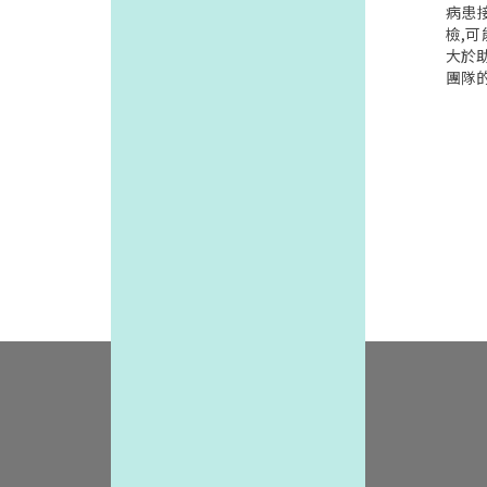
四十
病患
鹽業
檢,
立基
大於
去看
團隊
而忽
保健醫
的負
中24,
島素
進行大
風險
結果
份在
建議
生上
應為每
協會
在七
血壓
紀在
作為
果的
降低
查的比
能藉
極有
原本
他病
攝取
隊的研
會最
上、2
降低
篩檢(fe
響做
g,F
助血壓
究追蹤
edpa
位病