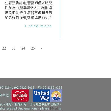
測與子宮頸抹片檢查,可增加篩
生署預告訂定,若醫師僅以胎兒
檢的準確性,能降低罹患子宮頸
性別為由,幫孕婦做人工流產,違
癌的死亡數,且若每三年一次的
反醫師法.衛生署醫事處科長周
篩檢結果都正常,則之後同時做
道君昨日指出,醫師違反前述主
兩項檢查的頻率次數可降低.糖
管機關禁止的行為,可處新台幣
+ read more
尿病部分,IOM表示,HHS應提供
10萬到50萬罰鍰,最重廢止醫師
糖尿病篩檢服務給懷孕24-28
證書.為杜絕新生兒只因性別,就
週之間的女性、或第一次產檢
遭剝奪生命權,衛生署分別在89
被發現為糖尿病高風險群者.在
年、95年三申五令,發文或函釋
美國每年有10%的懷孕女性面
規範醫院、醫師不能做非性聯
22
23
24
25
›
臨罹患糖尿病的風險,有妊娠糖
遺傳疾病診斷的性別鑑定,也不
尿病的女性在產後得到第二型
得應病人要求進行產前性別篩
糖尿病的風險將增加7.5倍,且較
檢.為使法令更清楚、明療,衛署
可能須進行剖腹產或產下有先
修法預告訂定醫師違法幫孕婦
天性缺陷的嬰孩.非預期懷孕的
做胎兒性別篩檢,甚至墮胎,將違
女性易憂鬱、面臨家暴、抽煙
反醫師法.衛生署近日預告訂
喝酒、或可能無法得到良好的
定"醫師執行非性聯遺傳疾病診
產前照顧,因此為了降低非預期
斷所施行產前性別篩選之處置,
64 / (02)2322-5038 FAX 02-2392-9165
懷孕的比例,IOM建議HHS應給
或僅以胎兒性別差異為由進行
助單位：
付所有除RU-486以外的避孕藥
之人工流產等行為,為醫師法第
項目,並加強避孕教育與諮商.IO
二十八條之四第一款規定不得
女人連線，版權所有，任何問題歡迎來信指教。
M委員會最後表示,所有篩檢或
從事之醫療行為".資料來源:台
ights reserved. Any questions，please
E-Mail
us.