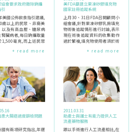
業協會要求政府撤除鈉攝
美FDA籲建立果凍矽膠填充物
指引
國家註冊追蹤系統
0年美國公佈飲食指引建議,
上月30、31日FDA召開顧問小
50歲以上的民眾、非裔美
組會議,針對果凍矽膠乳房填充
、以及有高血壓、糖尿病
物術後追蹤情形進行討論,表示
性腎臟病者,每日鈉攝取量
現在術後追蹤資料的收集動作
1,500毫克,而上述民眾
過於繁複,填充物使用者須於術
乎佔美國半數人口.美國鹽
後每年填寫25頁以上的調查問
+ read more
+ read more
theSaltInstitute)近日
卷,無怪乎參與追蹤研究的女性
對這項鈉攝取量的建議提
人數甚少.FDA因此呼籲應建立
,認為每日1,500毫克過
國家註冊追蹤系統,有效掌握果
對人體造成其他健康傷害.
凍矽膠填充物的長期安全性狀
美國心臟協會(AHA)針
況.2006年FDA核准Allergan與
項飲食建議曾進一步指出,
Mentor兩家公司的果凍矽膠填
日不應攝取超過1,500毫
充物產品上市,然由於長期安全
鈉,每天減少攝取3公克的
性尚未確定,因此FDA要求公司
有助於降低心血管疾病的
須執行後續追蹤研究,每家公司
率與死亡率,目前已經有超
須各納入4萬名使用者,追蹤時
05.16
2011.03.31
個臨床試驗證實,隨著年齡
間為10年.FDA所設定的目標追
病患大腸癌過度篩檢問題
助產士與護士有能力提供人工
而改變的血壓,可透過減少
蹤率為93%,但到目前為止的兩
流產藥物服務
取量使其攀升的速度減緩.
年研究時間內,Allergan僅有6
,每年還可以省下高達兩百
美國有兩項研究指出,年邁
0%的追蹤率、Mentor僅25%,
跟以手術進行人工流產相比,在