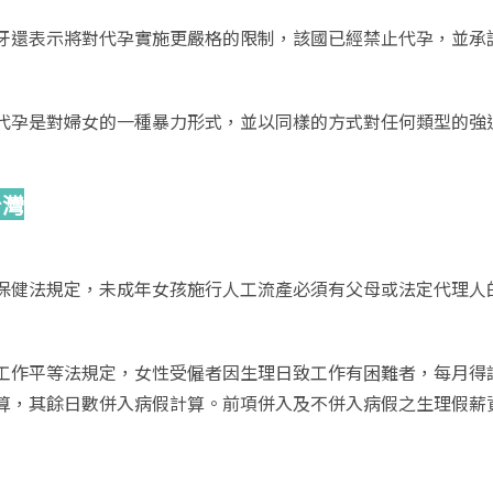
牙還表示將對代孕實施更嚴格的限制，該國已經禁止代孕，並承
代孕是對婦女的一種暴力形式，並以同樣的方式對任何類型的強
台灣
保健法規定，未成年女孩施行人工流產必須有父母或法定代理人
工作平等法規定，女性受僱者因生理日致工作有困難者，每月得
算，其餘日數併入病假計算。前項併入及不併入病假之生理假薪