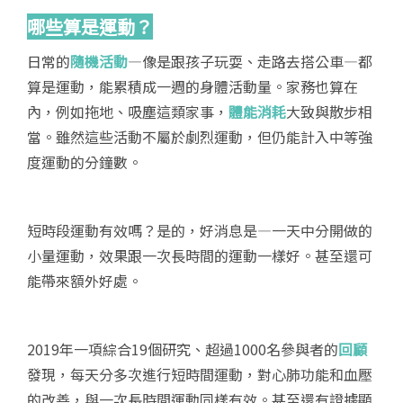
哪些算是運動？
日常的
隨機活動
—像是跟孩子玩耍、走路去搭公車—都
算是運動，能累積成一週的身體活動量。家務也算在
內，例如拖地、吸塵這類家事，
體能消耗
大致與散步相
當。雖然這些活動不屬於劇烈運動，但仍能計入中等強
度運動的分鐘數。
短時段運動有效嗎？是的，好消息是—一天中分開做的
小量運動，效果跟一次長時間的運動一樣好。甚至還可
能帶來額外好處。
2019年一項綜合19個研究、超過1000名參與者的
回顧
發現，每天分多次進行短時間運動，對心肺功能和血壓
的改善，與一次長時間運動同樣有效。甚至還有證據顯