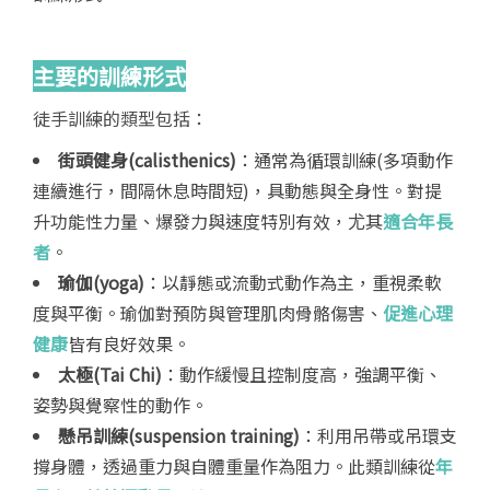
主要的訓練形式
徒手訓練的類型包括：
街頭健身(calisthenics)
：通常為循環訓練(多項動作
連續進行，間隔休息時間短)，具動態與全身性。對提
升功能性力量、爆發力與速度特別有效，尤其
適合年長
者
。
瑜伽(yoga)
：以靜態或流動式動作為主，重視柔軟
度與平衡。瑜伽對預防與管理肌肉骨骼傷害、
促進心理
健康
皆有良好效果。
太極(Tai Chi)
：動作緩慢且控制度高，強調平衡、
姿勢與覺察性的動作。
懸吊訓練(suspension training)
：利用吊帶或吊環支
撐身體，透過重力與自體重量作為阻力。此類訓練從
年