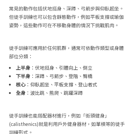
常見的動作包括伏地挺身、深蹲、弓箭步與仰臥起坐。
但徒手訓練也可以包含靜態動作，例如平板支撐或瑜伽
姿勢，這些動作可在不移動身體的情況下挑戰肌肉。
徒手訓練可應用於任何肌群，通常可依動作類型或身體
部位分類：
上半身
：伏地挺身、引體向上、倒立
下半身
：深蹲、弓箭步、登階、臀橋
核心
：仰臥起坐、平板支撐、登山者式
全身
：波比跳、熊爬、跳躍深蹲
徒手訓練也能搭配器材進行，例如「街頭健身」
(calisthenics)就是利用戶外健身器材，如單槓等的徒手
訓練形式。