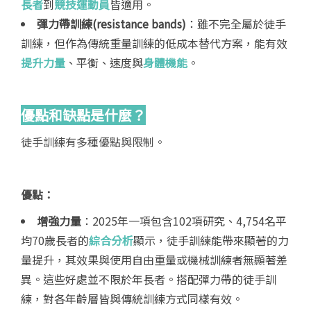
長者
到
競技運動員
皆適用。
彈力帶訓練(resistance bands)
：雖不完全屬於徒手
訓練，但作為傳統重量訓練的低成本替代方案，能有效
提升力量
、平衡、速度與
身體機能
。
優點和缺點是什麼？
徒手訓練有多種優點與限制。
優點：
增強力量
：2025年一項包含102項研究、4,754名平
均70歲長者的
綜合分析
顯示，徒手訓練能帶來顯著的力
量提升，其效果與使用自由重量或機械訓練者無顯著差
異。這些好處並不限於年長者。搭配彈力帶的徒手訓
練，對各年齡層皆與傳統訓練方式同樣有效。