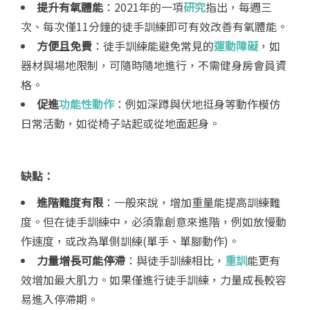
提升有氧體能
：2021年的一項
研究
指出，每週三
次、每次僅11分鐘的徒手訓練即可有效改善有氧體能。
方便且免費
：徒手訓練能避免常見的
運動障礙
，如
器材與場地限制，可隨時隨地進行，不需健身房會員資
格。
促進
功能性動作
：例如深蹲與伏地挺身等動作模仿
日常活動，如從椅子站起或從地面起身。
缺點：
進階難度有限
：一般來說，增加重量能提高訓練難
度。但在徒手訓練中，必須靠創意來進階，例如放慢動
作速度，或改為單側訓練(單手、單腳動作)。
力量增長可能停滯
：與徒手訓練相比，
重訓
能更有
效增加最大肌力。如果僅進行徒手訓練，力量成長較容
易進入停滯期。