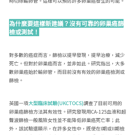
時切除輸卵管。這樣可以預防許多卵巢癌發生的可能。
為什麼要這樣新建議？沒有可靠的卵巢癌篩
檢或測試！
對多數的癌症而言，篩檢以提早發現，提早治療，減少
死亡。但對於卵巢癌而言，並非如此。研究指出，大多
數卵巢癌始於輸卵管，而目前沒有有效的卵巢癌檢測或
篩檢。
英國一項
大型臨床試驗(UKCTOCS)
調查了目前可用的
卵巢癌篩檢方法其有效性。研究發現用CA-125血液和超
聲波篩檢一般風險女性並不能降低卵巢癌死亡率；此
外，該試驗還顯示，在許多女性中，既使在I期或II期檢