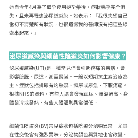
她自今年4月為了備孕停用避孕藥後，症狀幾乎完全消
失，且未再罹患泌尿道感染。她表示：「我很失望自己
當初不清楚所有狀況，也很遺憾我的醫師沒有把這些線
索串起來。」
泌尿道感染與細菌性陰道炎如何影響健康？
泌尿道感染(UTI)是一種常見但會引起疼痛的疾病，會
影響膀胱、尿道，甚至腎臟。一般以短期抗生素治療為
主。症狀包括排尿有灼熱感、頻尿或尿急、下腹疼痛。
根據NHS的資料，有些人還會發現血尿、體溫過高、身
體發冷或發熱，有些人體溫則異常偏低。
細菌性陰道炎(BV)常見症狀包括陰道分泌物異常—尤其
在性交後會有強烈異味，分泌物顏色與質地也會改變。