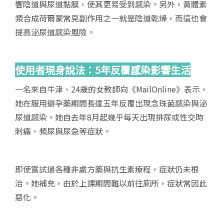
響陰道與尿道黏膜，使其更易受到感染。另外，黃體素
類合成荷爾蒙常見副作用之一就是陰道乾燥，而這也會
提高泌尿道感染風險。
使用者現身說法：5
年反覆感染影響生活
一名來自牛津、24歲的女教師向《MailOnline》表示，
她在服用避孕藥期間長達五年反覆出現念珠菌感染與泌
尿道感染。她自去年8月起幾乎每天出現排尿或性交時
刺痛、頻尿與尿急等症狀。
即使嘗試過各種非處方藥與抗生素療程，症狀仍未根
治。她補充，由於上課期間難以前往廁所，症狀常因此
惡化。