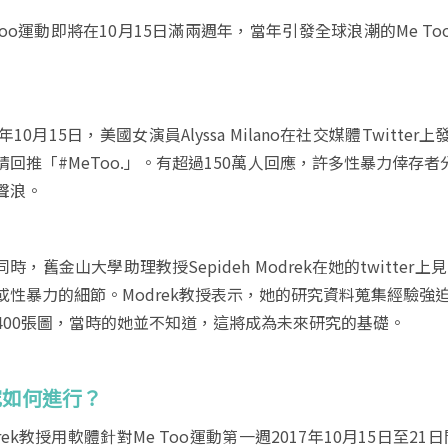
 Too運動即將在10月15日滿兩週年，當年引發全球浪潮的Me
7年10月15日，美國女演員Alyssa Milano在社交媒體Tw
請回推「#MeToo.」。有超過150萬人回應，許多性暴力倖
聲浪。
同時，舊金山大學助理教授Sepideh Modrek在她的twitte
或性暴力的細節。Modrek教授表示，她的研究資料蒐集經驗強迫
400張圖，當時的她並不知道，這將成為未來研究的基礎。
究如何進行？
rek教授用軟體針對Me Too運動第一週2017年10月15日至2