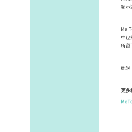
顯示
Me
中包
所留
她說
更多
Me