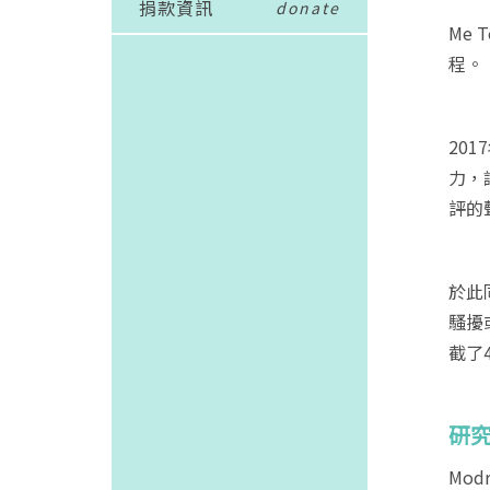
捐款資訊
donate
Me
程。
201
力，
評的
於此
騷擾
截了
研
Mod