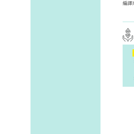
編譯
持續
收到
無論