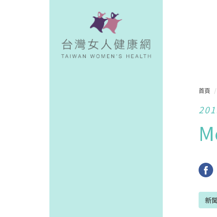
首頁
201
M
新