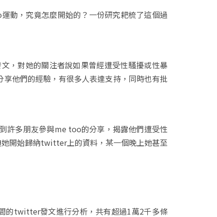
 Too運動，究竟怎麼開始的？一份研究耙梳了這個過
itter上發文，對她的關注者說如果曾經遭受性騷擾或性暴
存者分享他們的經驗，有很多人表達支持，同時也有批
r上見到許多朋友參與me too的分享，揭露他們遭受性
她開始歸納twitter上的資料，某一個晚上她甚至
1日間的twitter發文進行分析，共有超過1萬2千多條