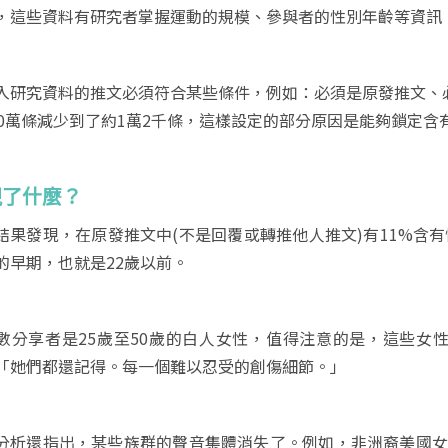
，這些資料有研究者掌握運動的規模、參與者的性別年齡等資訊
入研究資料的推文必須符合某些條件，例如：必須是原發推文、
50萬條減少到了約1萬2千條，這樣設定的部分原因是能夠鎖定
現了什麼？
結果發現，在原發推文中(不是回覆或轉推他人推文)有11%含
的早期，也就是22歲以前。
數分享者是25歲至50歲的白人女性，值得注意的是，這些女性在
「她們都還記得。每一個難以忍受的創傷細節。」
分析還指出，某些族群的聲音集體消失了。例如，非洲裔美國女性不