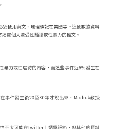
。
必須使用英文、地理標記在美國等。這使數據資料
含有揭露個人遭受性騷擾或性暴力的推文。
有性暴力或性虐待的內容，而這些事件近6%發生在
事件發生後20至30年才說出來。Modrek教授
太可能在twitter上透露細節，但其他的資料