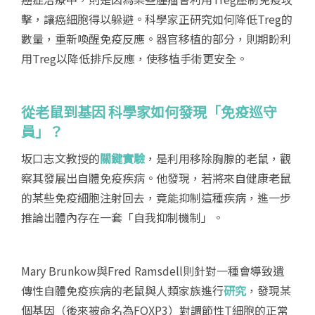
擊，讓癌細胞得以躲避。科學家正研究如何降低Treg的
數量，重新喚醒免疫反應。器官移植的部分，則期盼利
用Treg以降低排斥反應，使移植手術更安全。
從老鼠到基因 科學家如何發現「免疫巡守
員」？
坂口志文教授的
關鍵實驗
，是利用移除胸腺的老鼠，觀
察其發展出自體免疫疾病。他發現，若將來自健康老鼠
的某些免疫細胞注射回去，竟能抑制這種疾病，進一步
推論出體內存在一套「自我抑制機制」。
Mary Brunkow與Fred Ramsdell則針對一種會導致遺
傳性自體免疫疾病的老鼠與人類家族進行
研究
，發現某
個基因（後來被命名為FOXP3）對調節性T細胞的正常