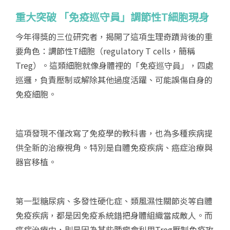
重大突破 「免疫巡守員」調節性
T
細胞現身
今年得獎的三位研究者，揭開了這項生理奇蹟背後的重
要角色：調節性T細胞（regulatory T cells，簡稱
Treg）。這類細胞就像身體裡的「免疫巡守員」，四處
巡邏，負責壓制或解除其他過度活躍、可能誤傷自身的
免疫細胞。
這項發現不僅改寫了免疫學的教科書，也為多種疾病提
供全新的治療視角。特別是自體免疫疾病、癌症治療與
器官移植。
第一型糖尿病、多發性硬化症、類風濕性關節炎等自體
免疫疾病，都是因免疫系統錯把身體組織當成敵人。而
癌症治療中，則是因為某些腫瘤會利用Treg壓制免疫攻