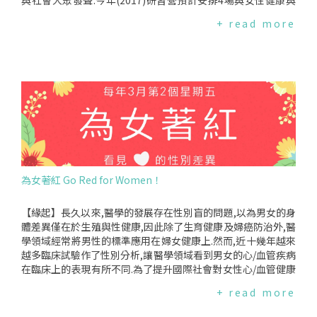
與社會大眾發聲.今年(2017)研習營預計安排4場與女性健康與
權益相關的專題演講,包括"2017熱門健康議題"、"運動與性
+ read more
別"、"女性尿失禁"及"通姦除罪化",歡迎婦女健康網絡成員、
關心性別健康的團體代表或一般民眾報名參加,詳細活動內容請
見下方資訊.-------------------------活動內容及議程*時間:201
7年9月15日(五)13:30至16日(六)15:00*地點:劍潭海外青年活動
中心(台北市中山北路4段16號)*對象:婦女健康網絡成員、關心
性別健康的團體代表或一般民眾,約50人*費用:*婦女健康網絡成
員及關心性別健康的團體代表:補助雙北市以外之團體2人住宿
費及1人交通費,以曾合辦528相關活動之網絡成員優先.交通費
說明:指搭乘飛機、高鐵、船舶、火車、捷運及計程車之費用,請
務必提供票根或購票證明.〈註1〉搭乘飛機者須檢附登機證存
根；〈註2〉搭乘計程車者限市區短程,應註明、乘車日期、搭
為女著紅 Go Red for Women！
乘者姓名、事由、起迄地點、金額.*一般民眾(報名以團體代表
為優先,若滿額個人將列為候補):免費,住宿及交通煩請自理.*會議
議程:(暫定)2017年9月15日時間內容主講人13:30－14:0030分
【緣起】長久以來,醫學的發展存在性別盲的問題,以為男女的身
報到14:00－14:3030分相見歡14:30－15:3060分【專題演講】
體差異僅在於生殖與性健康,因此除了生育健康及婦癌防治外,醫
2017熱門健康議題台灣女人連線代表15:30－16:0030分下午茶
學領域經常將男性的標準應用在婦女健康上.然而,近十幾年越來
16:00－17:3090分【專題演講】運動與性別台灣大學體育室曾
越多臨床試驗作了性別分析,讓醫學領域看到男女的心/血管疾病
郁嫻副教授17:30－18:0030分Checkin18:00－19:3090分餐敘1
在臨床上的表現有所不同.為了提升國際社會對女性心/血管健康
9:30－Freetime2017年9月16日時間內容主講人07:30－08:50
的意識,世界心臟聯盟(WorldHeartFederation)推動"GoRedfo
+ read more
80分早餐/退房08:50－09:0010分報到09:00－09:3030分填問
rWomen為女著紅",敦促其會員國每年各自訂定日期舉行GoRe
卷拿小禮物09:30－11:0090分【專題演講】女性尿失禁中山醫
dforWomen行動.除了邀請民眾以"著紅"象徵重視女人心外,也