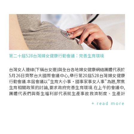
院婦產科謝卿宏主治醫師11:00－11:1010分茶敘11:10－12:106
舉辦各式活動或倡議行動,藉此充實國際社會對女性心/血管疾病
0分【專題演講】通姦除罪化台灣女人連線黃淑英常務理事12:1
的知識,並啟發他們為女性心/血管健康付出行動,讓國家政策、
0－13:3080分午餐13:30－15:0090分【會議】歷屆宣言檢視明
醫療及社會更關心女人"心",至今已有超過50個國家每年都在響
年為女著紅、528主題與計畫主持人:台灣女人連線黃淑英常務
應此活動.在台灣,心血管疾病是女性主要健康殺手.若持續忽視女
理事15:00－賦歸報名方式*方法一:於9/1(五)前,填寫線上報名表
性的心/血管疾病風險,將使台灣女性陷於健康風險.為提高台灣
單,表單網址:https://goo.gl/forms/Be5vJNUdCJHvWHss2*方
對於女性心/血管疾病的關注,台灣女人連線自2016年開始響應
法二:於9/1(五)前,下載報名表單,填寫後以E-mail或傳真回覆至
國際社會GoRedforWomen行動,訂定每年3月的第2個星期五
台灣女人連線.請於9/1(五)前完成報名程序,以利於行政準備！聯
為"為女著紅日",邀請民眾於當天穿著紅色衣飾及參與活動來提
絡人:台灣女人連線執行秘書陳苡安Email:TWLOFFICE555@G
升社會對女性心血管健康的重視.-------------------------每
第二十屆528台灣婦女健康行動會議：完善生育環境
MAIL.COM電話:(02)2392-9164傳真:(02)2392-9165
年"為女著紅日"主題不同喔！點擊圖片了解更多！2025年2024
年2023年2022年2021年2020年2019年2018年2017年2016年
台灣女人連線(下稱台女連)與全台各地婦女健康網絡團體代表於
5月26日齊聚台大國際會議中心,舉行第20屆528台灣婦女健康
行動會議.本屆會議以"生育大小事‧國事家事女人事"為題,聚焦
生育相關政策的討論,要求政府完善生育環境.在上午的會議中,
團體代表們與衛生福利部代表就生產事故救濟制度、生產計
畫、母嬰親善與坐月子等議題的現況、政策制訂與改善方向進
+ read more
行深入的討論.而針對今年主題,台灣女人連線於會前進行了"201
7生育議題調查問卷",由台女連副秘書長陳書芳報告調查結果.最
後,為提供政府完善生育環境相關政策建議,婦女健康網絡團體代
表共同擬定了第20屆528台灣婦女健康行動會議宣言.會後,婦女
健康網絡團體代表偕同立法委員李麗芬拜會衛福部,就生育相關