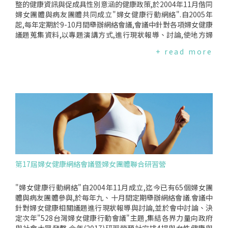
整的健康資訊與促成具性別意涵的健康政策,於2004年11月偕同
婦女團體與病友團體共同成立"婦女健康行動網絡".自2005年
起,每年定期於9-10月間舉辦網絡會議,會議中針對各項婦女健康
議題蒐集資料,以專題演講方式,進行現狀報導、討論,使地方婦
女團體得以結合自身經驗與資源,共同找出可行的合作方式,集結
+ read more
力量向大眾與政府發聲.2017年研習營課程包含"2017婦女健康
重要議題"、"運動與性別"、"婦女常見疾病與保健"及"通姦除
罪？"等女性健康議題的分享與討論,並召開"婦女健康網絡會
議",與網絡成員代表共同商議2017年"為女著紅日"及2017年52
8台灣婦女健康行動主題,經過一番討論後,決議明年528台灣婦
女健康行動會議延續以"生育健康"作為重點議題.活動照片專題
演講一《2017年熱門性別健康議題》專題演講二《運動與性
別》專題演講三《婦女常見疾病與保健》議題探討《通姦除
罪？》
第17屆婦女健康網絡會議暨婦女團體聯合研習營
"婦女健康行動網絡"自2004年11月成立,迄今已有65個婦女團
體與病友團體參與,於每年九、十月間定期舉辦網絡會議.會議中
針對婦女健康相關議題進行現狀報導與討論,並於會中討論、決
定次年"528台灣婦女健康行動會議"主題,集結各界力量向政府