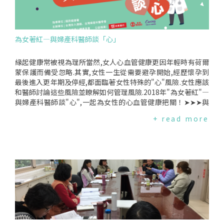
為女著紅—與婦產科醫師談「心」
緣起健康常被視為理所當然,女人心血管健康更因年輕時有荷爾
蒙保護而備受忽略.其實,女性一生從需要避孕開始,經歷懷孕到
最後進入更年期及停經,都面臨著女性特殊的"心"風險.女性應該
和醫師討論這些風險並瞭解如何管理風險.2018年"為女著紅"—
與婦產科醫師談"心",一起為女性的心血管健康把關！➤➤➤與
婦產科醫師談"心"衛教單張❤【為女著紅,抽好禮】⇛活動步驟:
+ read more
1.3/9(五)為女著紅日,穿上紅色衣飾並拍照2.上傳至"個人"臉書,
同時標籤#TAIWAN為女著紅⇛參加上述活動,關心女性心血管健
康,有機會獲得:1.歐姆龍血壓計(1名)2.500元7-ELEVEN禮券(50
名)我們將從使用標籤#TAIWAN為女著紅的臉書朋友抽出幸運得
獎者,因此請記得將貼文設為【公開】,不然主辦單位無法看到貼
文,貼文者便無法參加抽獎活動.❤【為女著紅,為"心"而跑】健康
路跑時間:2018年3月18日上午5點半至8點半3公里樂活健走組:
星光水岸公園→直走新光路→中山二路→復興三路→復興四路
→(終點)星光水岸主會場.5公里樂活休閒組:星光水岸公園→直走
新光路→右轉中山二路→時代大道→中華五路→凱旋四路接成
功二路→(復興四路-軟體科技園區)→(終點)星光水岸主會場.費