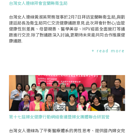
台灣女人連線拜會宜蘭縣衛生局
用:免費報到時間、流程、交通方式等資訊,請見:https://lohasn
et.tw/GoRedforWomen20180318/❤注意事項*"著紅行動"臉
書抽獎活動至2018年3月9日24:00截止,得獎名單3月16日公布
台灣女人連線黃淑英常務理事於2月7日拜訪宜蘭縣衛生局,與劉
於台灣女人連線‧台灣女人健康網粉絲專頁*得獎者請於3月20
建廷局長及衛生局同仁交流健康議題意見.此次拜會針對心/血管
日前私訊回覆得獎人資料,逾時不補*贈品將於3月底前以郵局掛
健康性別差異、母嬰親善、醫學美容、HPV疫苗全面施打等議
號寄出*贈品寄送僅限台灣地區,若因資料不全、有誤,而導致贈
題進行交流.除了對議題深入討論,更期待未來能共同合作推廣健
品郵件退回、冒領、遺失者,恕不另行補發*主辦單位台灣女人
康議題.
連線保留活動修改之權利本活動部分經費由衛生福利部國民健
+ read more
康署補助及台新國際商業銀行贊助
第十七屆婦女健康行動網絡會議暨婦女團體聯合研習營
台灣女人連線為了平衡醫療體系的男性思考、提供國內婦女完