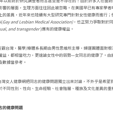
年以前對於研究調查者而言甚至是不存在的！由於許多人在面對
影響的層面，生理方面往往因此被忽略。在美國早已有專家學者
上的差異，近年來也陸續有大型研究專門針對女性健康而進行；
(
Gay and Lesbian Medical Association)
，也正努力爭取對於
xual, and transgender
)
應有的健康權益。
反觀台灣，醫學
/
療體系長期由男性思維所主導，婦運團體面對根
權益，都相當吃力，更遑論女性中的弱勢
—
女同志的健康了。由
及數據當參考。
台灣女人健康網把同志的健康問題獨立出來討論，不外乎是希望
於不同性別、性向、生命經驗、社會階層、種族及文化差異的重
志的健康問題