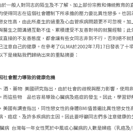
由於一般人對同志的陌生及不了解、加上部份宗教和傳統教育的
均使得同志在這個社會體制下所承擔的壓力要比異性戀多。也因
戀女性高，由此所產生的過重及心血管疾病問題更不可忽視。加
與醫生之間溝通互動不佳、累積遭受不友善對待的就醫經驗；此
或直接的不友善態度，都會讓有些女同志非到不行，否則絕不就
己注意自己的健康。在參考了
GLMA
於
2002
年
7
月
17
日發表了十
以下是幾點我們歸納出來的重點摘要：
因社會壓力導致的健康危機
、酒、藥物
美國研究指出，由於社會的歧視與壓力影響，使用
。而這些物
品也容易導致心臟病及癌症的發生。因此，學習舒
，美國有調查指出，同性戀女性的身體
BMI
值普遍比異性戀女性
病、癌症、及許多疾病的主因。因此要呼籲同志們多注意健康的
臟病
台灣每一年女性死於中風或心臟病的人數是婦癌（乳癌及
/