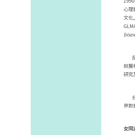
1990
心理
文化
GLMA
bise
就醫
研究
界對
女同