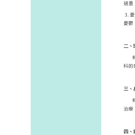
過重
3.
憂
憂鬱
二、
有些
科的
三、
有些
治療
四、