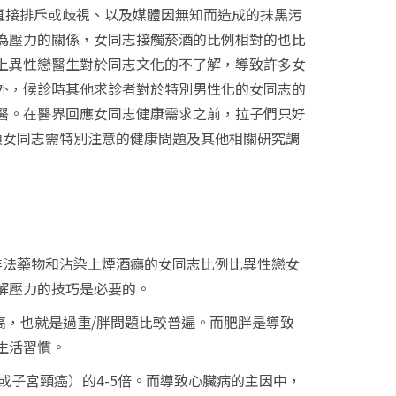
直接排斥或歧視、以及媒體因無知而造成的抹黑污
為壓力的關係，女同志接觸菸酒的比例相對的也比
上異性戀醫生對於同志文化的不了解，導致許多女
外，候診時其他求診者對於特別男性化的女同志的
醫。在醫界回應女同志健康需求之前，拉子們只好
項女同志需特別注意的健康問題及其他相關研究調
非法藥物和沾染上煙酒癮的女同志比例比異性戀女
解壓力的技巧是必要的。
高，也就是過重
/
胖問題比較普遍。而肥胖是導致
生活習慣。
或子宮頸癌）的
4-5
倍。而導致心臟病的主因中，