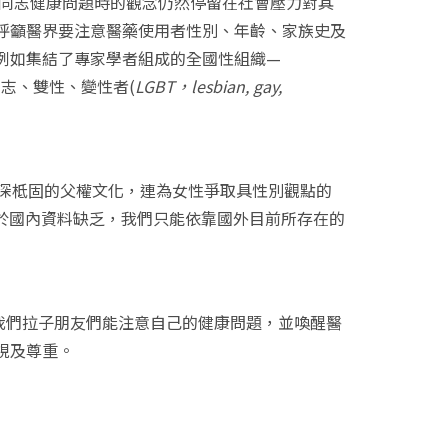
同志健康問題時的觀念仍然停留在社會壓力對其
呼籲醫界要注意醫藥使用者性別、年齡、家族史及
例如集結了專家學者組成的全國性組織
—
同志、雙性、變性者
(
LGBT
，
lesbian, gay,
深柢固的父權文化，連為女性爭取具性別觀點的
於國內資料缺乏，我們只能依靠國外目前所存在的
我們拉子朋友們能注意自己的健康問題，並喚醒醫
視及尊重。