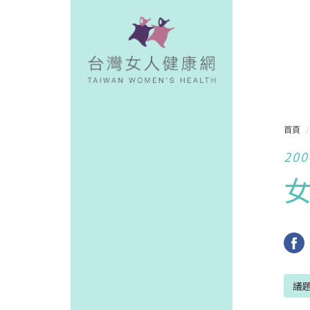
首頁
200
議