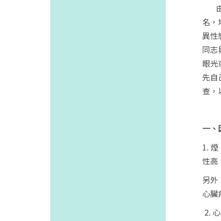
名，
異性
同志
眼光
先自
查，
一、
1.
煙
性高
另外
心臟
2.
心