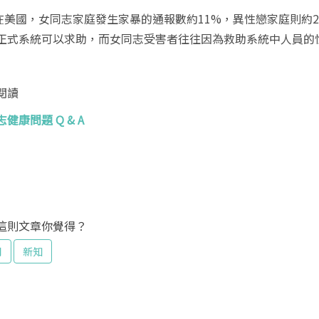
國，女同志家庭發生家暴的通報數約
11%
，異性戀家庭則約
正式系統可以求助，而女同志受害者往往因為救助系統中人員的
閱讀
健康問題 Q & A
這則文章你覺得？
用
新知