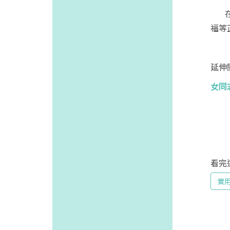
在美
福等
延伸
女同志
看完
實