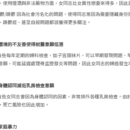
、使用煙酒與非法藥物方面，女同志比女異性戀要來得多，因此
鬱
/
躁鬱 因為社會污名化的問題，使得同志常因為需要隱藏身份
、躁鬱症、甚至自殺問題都該獲得更多關注。
環境的不友善使得就醫意願低落
每年定期的婦科檢查，如子宮頸抹片，可以早期發現問題、早
意願，可能延遲處理骨盆腔發炎等問題，因此女同志的婦癌發生
身體認同減低乳房檢查意願
女同志會因為身體認同的因素，非常排斥各種乳房檢查。由於
，死亡風險也因此增加。
家庭暴力