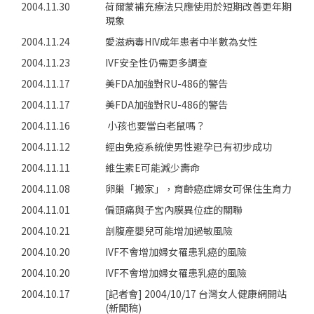
2004.11.30
荷爾蒙補充療法只應使用於短期改善更年期
現象
2004.11.24
愛滋病毒HIV成年患者中半數為女性
2004.11.23
IVF安全性仍需更多調查
2004.11.17
美FDA加強對RU-486的警告
2004.11.17
美FDA加強對RU-486的警告
2004.11.16
小孩也要當白老鼠嗎？
2004.11.12
經由免疫系統使男性避孕已有初步成功
2004.11.11
維生素E可能減少壽命
2004.11.08
卵巢「搬家」，育齡癌症婦女可保住生育力
2004.11.01
偏頭痛與子宮內膜異位症的關聯
2004.10.21
剖腹產嬰兒可能增加過敏風險
2004.10.20
IVF不會增加婦女罹患乳癌的風險
2004.10.20
IVF不會增加婦女罹患乳癌的風險
2004.10.17
[記者會] 2004/10/17 台灣女人健康網開站
(新聞稿)