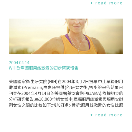
+ read more
多吃蔬菜水果以及魚類是可以達到預防效果的,如果每兩天食用
一次魚類食物,腸癌的風險可以降低30％.科學家一直關心現代人
食用過多紅肉對健康的影響以及與腸癌的關係,而這項刊登在國
際癌症協會期刊(JournaloftheInternationalCancerInstitut
e)的大型實驗(EpicStudy)則指出它們確實是關係密切的.但要特
別強調的是,吃肉並不會罹患癌症,而是吃太多(160公克以上)才
必須要特別注意.
2004.04.14
WHI對單獨服用雌激素的初步研究報告
美國國家衛生研究院(NIH)在2004年3月2日提早中止單獨服用
雌激素(Premarin,由惠氏提供)的研究之後,初步的報告結果已
刊登在2004年4月14日的美國醫藥協會期刊(JAMA).依據初步的
分析研究報告,每10,000位婦女當中,單獨服用雌激素與服用安慰
劑女性之間的比較如下:增加好處:-骨折:服用雌激素的女性比服
用安慰劑的女性少6件(雌激素11件；安慰劑17件).增加危險:-中
+ read more
風:服用雌激素的女性比服用安慰劑的女性多12件(雌激素44
件；安慰劑32件)-靜脈栓塞:服用雌激素的女性比服用安慰劑的
女性多6件(雌激素21件；安慰劑15件)無顯著不同:-冠狀心臟病-