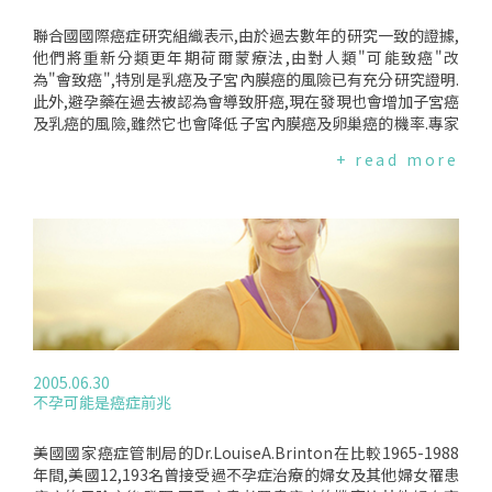
聯合國國際癌症研究組織表示,由於過去數年的研究一致的證據,
他們將重新分類更年期荷爾蒙療法,由對人類"可能致癌"改
為"會致癌",特別是乳癌及子宮內膜癌的風險已有充分研究證明.
此外,避孕藥在過去被認為會導致肝癌,現在發現也會增加子宮癌
及乳癌的風險,雖然它也會降低子宮內膜癌及卵巢癌的機率.專家
指出,這是一個複雜的議題,雖然如此,婦女也不必因此而停止服
+ read more
用荷爾蒙.但必要的時候,婦女應和醫師討論利弊,再決定是否使
用.
2005.06.30
不孕可能是癌症前兆
美國國家癌症管制局的Dr.LouiseA.Brinton在比較1965-1988
年間,美國12,193名曾接受過不孕症治療的婦女及其他婦女罹患