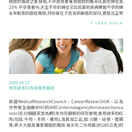
癌症的風險之後發現,不孕症患者罹患癌症的機率比其他婦女高
23％.不孕患者中,天生不孕的婦女又比因其他疾病導致不孕的婦
女有較高的癌症風險,特別是在子宮及卵巢癌的部分,更超出正常
風險的兩倍.之前有許多的研究顯示,輸卵管功能失常或有骨盆腔
+ read more
炎的女性有較高的卵巢癌風險,而這項刊登在美國流病學期刊的
發現更是與之前的研究一致.Dr.Brinion的研究團隊表示,醫界應
更加重視發炎是導致卵巢癌的重要因素.
2005.06.15
食用過多紅肉易罹患腸癌
英國MedicalResearchCouncil、CancerResearchUK、以及
世界衛生組織WHO的IARC(internalagencyforresearchonca
ncer)在10個國家並為期5年共同觀察的研究發現,食用過多的紅
肉(包括:牛肉、羊肉、豬肉),及其加工品,如:火腿、培根、香腸
等,將大大提高罹患腸癌的風險.每天吃二份肉類(約160公克)的
人,罹患腸癌的機率比一個星期吃一份的人提高35％.好消息是,