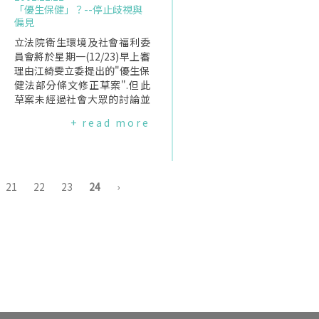
「優生保健」？--停止歧視與
偏見
立法院衛生環境及社會福利委
員會將於星期一(12/23)早上審
理由江綺雯立委提出的"優生保
健法部分條文修正草案".但此
草案未經過社會大眾的討論並
取得共識,同時內容極度粗糙不
+ read more
合理,包括嚴格限制了婦女行人
工流產的條件,在此情況下,卻還
逕行交付委員會審查.表面上說
是為了減少人工流產的數量,實
際上是藉政府政策之名,推展宗
21
22
23
24
›
教教義之實,視廣大的婦女權益
於不顧,為此,台北市女性權益促
進會、台灣女人連線、台灣婦
產科醫學會及立法委員陳建銘
辦公室,聯合召開記者會,要求立
法院暫緩審理此一法案,待行政
院或民間團體提出相對版本之
後,再一起併案審查,以確保人民
健康福祉.優生保健法立法之初