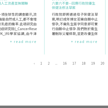
與人工流產並無關聯
六要六不要--回應行政院優生
保健法修法草案
一項全球性的調查顯示,流
行政院即將通過母子保健法草
論是自然或人工,都不會增
案,明訂成年婦女若需自願中止
患乳癌的機率.此項研究由
懷孕,不需先生簽字同意即可實
症研究院(_CancerRese
行自願中止懷孕.我們對於衛生
hUK_)科學家協調,由牛津
署刪除父權條款,並更改優生保
組主導,針對16個國家、
健法名稱的作法表示肯定,但對
+ read more
+ read more
項流行病學的相關研究重新
於衛生署未能全面思考兩性生
比較44,000位不同國家,
育健康及青少女自願中止懷孕
有"有無流產記錄"之後診
的問題,將之納入此次修法內容,
罹患乳癌的婦女,發現流產
表示遺憾.我們有以下的看法:1.
會影響罹患乳癌的機率.其
我們已經深思熟慮,不要再等待:
‹
1
2
...
16
17
18
19
20
2004年3月26日刊登在
請尊重女性自願中止懷孕的決
刊"刺胳針"(_TheLanc
定,取消三天等待期之規定女性
).另一項涵蓋39,000位婦女
在面對自願中止懷孕的選擇時,
究報告卻有相反的結論.這
都會考慮她們自身的信仰、價
查是詢問診斷出有乳癌的
值觀、身心狀況、生活條件等
有無人工流產經驗,再詢問
因素,不是倉促間草率的決定,因
出沒有乳癌的婦女有無人
此,三天的等待期是"多此一舉",
經驗,並將兩者做比較.對
徒增婦女的困擾與不便.2.我們
,牛津大學教授SirRicha
要資訊,不要輔導:婦女需要的