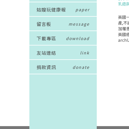
乳癌
姑嫂玩健康報
paper
英國
產,不
留言板
message
加罹
英國癌
下載專區
download
arc
調查小
53
友站連結
link
分析,
且已
捐款資訊
donate
斷出
並不
報告於
醫學期
et_
的研
項調
婦女
診斷
工流產
此結論